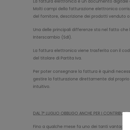
La fattura elettronica è un documento digitale 
Molti campi della fatturazione elettronica corrisp
del fornitore, descrizione dei prodotti venduto o d
Una delle principali differenze sta nel fatto che
Interscambio (SdI).
La fattura elettronica viene trasferita con il c
del titolare di Partita Iva.
Per poter consegnare la fattura è quindi necessa
gestire la fatturazione direttamente dal proprio
intuitivo.
DAL 1° LUGLIO OBBLIGO ANCHE PER I CONTRIBUENT
Fino a qualche mese fa uno dei tanti vantaggi de