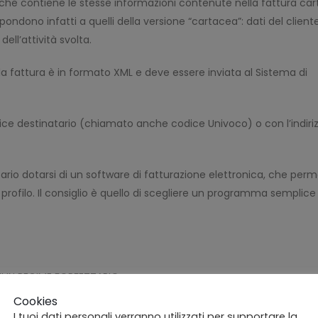
che contiene le stesse informazioni contenute nella fattura car
ondono infatti a quelli della versione “cartacea”: dati del cliente
ell’attività svolta.
 la fattura è in formato XML e deve essere inviata al Sistema di
odice destinatario (chiamato anche codice Univoco) o con l’indiri
rio dotarsi di un software di fatturazione elettronica, che perm
 profilo. Il consiglio è quello di scegliere un programma semplice
I IN REGIME FORFETTARIO
Cookies
i contribuenti in regime forfettario era quello di poter emetter
I tuoi dati personali verranno utilizzati per supportare la