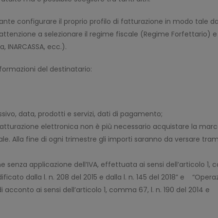
nte configurare il proprio profilo di fatturazione in modo tale d
ttenzione a selezionare il regime fiscale (Regime Forfettario) e
a, INARCASSA, ecc.).
nformazioni del destinatario:
sivo, data, prodotti e servizi, dati di pagamento;
a fatturazione elettronica non è più necessario acquistare la mar
le. Alla fine di ogni trimestre gli importi saranno da versare tram
e senza applicazione dell’IVA, effettuata ai sensi dell’articolo 1,
ficato dalla l. n. 208 del 2015 e dalla l. n. 145 del 2018” e “Opera
i acconto ai sensi dell’articolo 1, comma 67, l. n. 190 del 2014 e