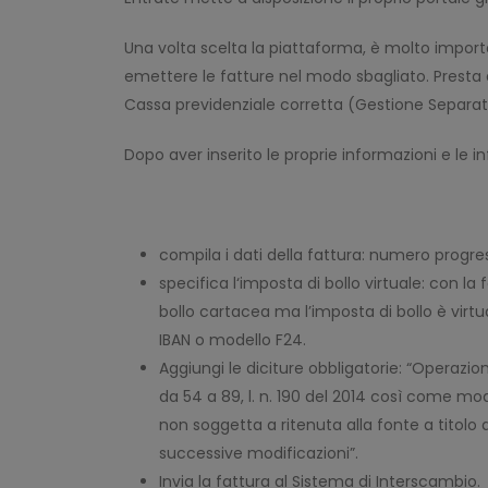
Una volta scelta la piattaforma, è molto importa
emettere le fatture nel modo sbagliato. Presta a
Cassa previdenziale corretta (Gestione Separat
Dopo aver inserito le proprie informazioni e le i
compila i dati della fattura: numero progres
specifica l‘imposta di bollo virtuale: con l
bollo cartacea ma l’imposta di bollo è virtua
IBAN o modello F24.
Aggiungi le diciture obbligatorie: “Operazion
da 54 a 89, l. n. 190 del 2014 così come modi
non soggetta a ritenuta alla fonte a titolo d
successive modificazioni”.
Invia la fattura al Sistema di Interscambio.