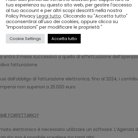
tua esperienza su questo sito web, per gestire l'accesso
al tuo account e per altri scopi descritti nella nostra
Policy Privacy
Leggi tutto
. Cliccando su "Accetta tutto"
tturazione elettronica diventa, infatti, obbligatoria anche per i
acconsentirai all'uso dei cookies, oppure clicca su
"Impostazioni" per modificare le proprietà "
Cookie Settings
Accetta tutto
reto prevede che nel terzo trimestre dell’anno 2022 è consentita
ente ai 12 giorni “canonici”. Nello specifico viene previsto che
ta entro il mese successivo a quello di effettuazione dell’operazi
diva fatturazione.
 dall’obbligo di fatturazione elettronica, fino al 2024, i contribu
mpensi non superiori a 25.000 euro.
GIME FORFETTARIO?
ato elettronico è necessario utilizzare un software. L’Agenzia d
atuito ma è possibile scegliere tra tanti altri.