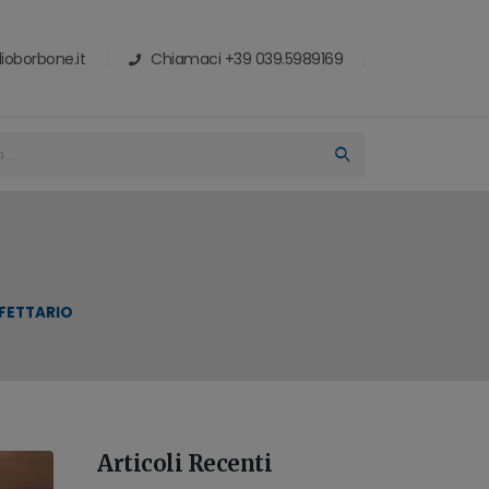
ioborbone.it
Chiamaci +39 039.5989169
RFETTARIO
Articoli Recenti