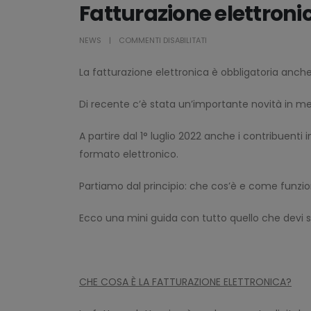
Fatturazione elettronic
SU
NEWS
COMMENTI DISABILITATI
FATTURAZIONE
La fatturazione elettronica è obbligatoria anche
ELETTRONICA
E
Di recente c’è stata un’importante novità in me
REGIME
FORFETTARIO
A partire dal 1° luglio 2022 anche i contribuenti 
formato elettronico.
Partiamo dal principio: che cos’è e come funzio
Ecco una mini guida con tutto quello che devi s
CHE COSA È LA FATTURAZIONE ELETTRONICA?