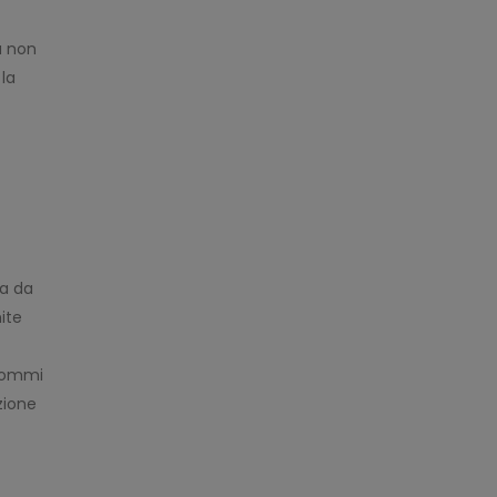
a non
 la
ca da
ite
 commi
zione